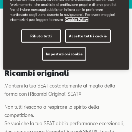
Contatti
funzionamento) che analitici e di profilazione propri e di terze parti (al
fine di inviare messaggi pubblicitari in linea con le preferenze
manifestate dagli utenti durante la navigazione). Per avere maggiori
informazioni puoi leggere la nostra
Cookie Policy
Configuratore
Ricambi e accessori originali
Rifiuta tutti
Accetta tutti i cookie
Impostazioni cookie
Ricambi originali
Mantieni la tua SEAT costantemente al meglio della
forma con i Ricambi Originali SEAT®
Non tutti riescono a respirare lo spirito della
competizione.
Se vuoi che la tua SEAT abbia performance eccezionali,
devi sempre usare Ricambi Originali SEAT®. I nostri