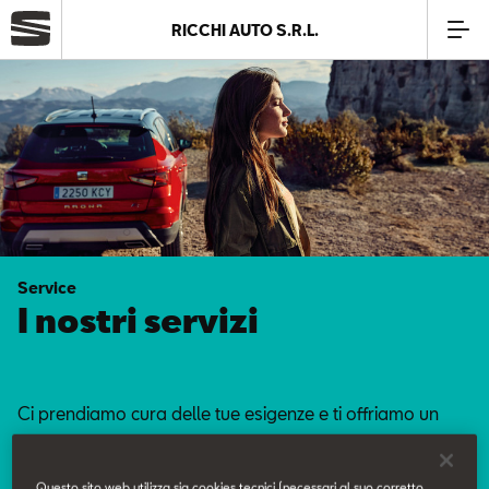
RICCHI AUTO S.R.L.
Azienda
Modelli
Offerte
Service
Service
I nostri servizi
Business
Ci prendiamo cura delle tue esigenze e ti offriamo un
SEAT Usato Certificato
servizio curato nei minimi dettagli.
Questo sito web utilizza sia cookies tecnici (necessari al suo corretto