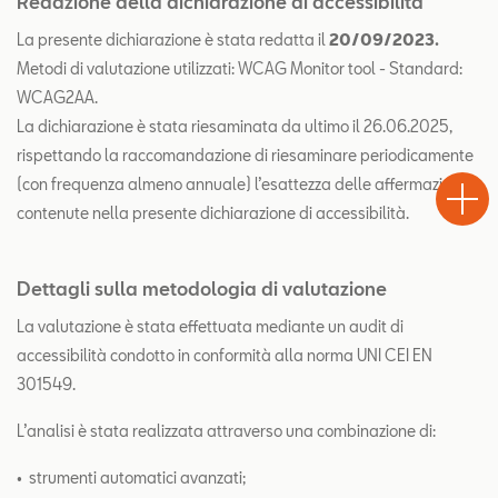
Redazione della dichiarazione di accessibilità
La presente dichiarazione è stata redatta il
20/09/2023.
Metodi di valutazione utilizzati: WCAG Monitor tool - Standard:
WCAG2AA.
La dichiarazione è stata riesaminata da ultimo il 26.06.2025,
rispettando la raccomandazione di riesaminare periodicamente
Test
Chiama
Informaz
WhatsA
(con frequenza almeno annuale) l’esattezza delle affermazioni
Drive
contenute nella presente dichiarazione di accessibilità.
Dettagli sulla metodologia di valutazione
La valutazione è stata effettuata mediante un audit di
accessibilità condotto in conformità alla norma UNI CEI EN
301549.
L’analisi è stata realizzata attraverso una combinazione di:
• strumenti automatici avanzati;