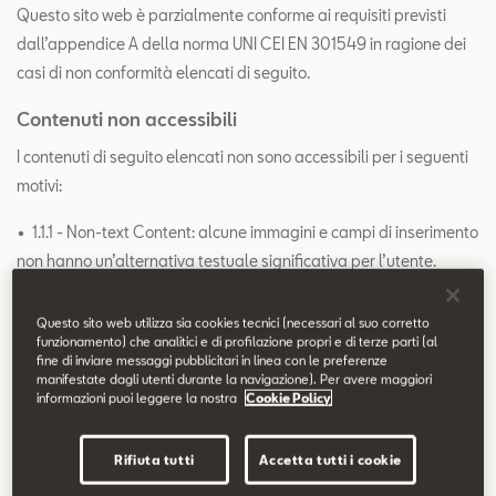
Contatti
Questo sito web è parzialmente conforme ai requisiti previsti
dall’appendice A della norma UNI CEI EN 301549 in ragione dei
casi di non conformità elencati di seguito.
Configuratore
Contenuti non accessibili
I contenuti di seguito elencati non sono accessibili per i seguenti
motivi:
•
1.1.1 - Non-text Content: alcune immagini e campi di inserimento
non hanno un’alternativa testuale significativa per l’utente.
• 1.3.1 - Info and Relationships: sono stati utilizzati ruoli o elementi
Questo sito web utilizza sia cookies tecnici (necessari al suo corretto
html in modo improprio, non ven- gono sempre rispettate le
funzionamento) che analitici e di profilazione propri e di terze parti (al
fine di inviare messaggi pubblicitari in linea con le preferenze
relazioni tra elementi html.
manifestate dagli utenti durante la navigazione). Per avere maggiori
informazioni puoi leggere la nostra
Cookie Policy
• 1.3.2 - Meaningful Sequence: in alcuni casi, l’ordine di lettura
degli elementi non corrisponde all’ordine visivo degli stessi
Rifiuta tutti
Accetta tutti i cookie
all’interno della pagina.