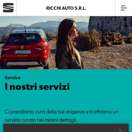
RICCHI AUTO S.R.L.
Azienda
Modelli
Offerte
Service
Service
I nostri servizi
Business
Ci prendiamo cura delle tue esigenze e ti offriamo un
SEAT Usato Certificato
servizio curato nei minimi dettagli.