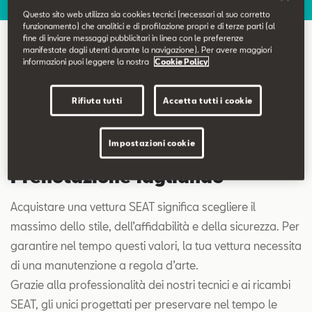
Contatti
Questo sito web utilizza sia cookies tecnici (necessari al suo corretto
funzionamento) che analitici e di profilazione propri e di terze parti (al
fine di inviare messaggi pubblicitari in linea con le preferenze
Configuratore
manifestate dagli utenti durante la navigazione). Per avere maggiori
Prenotazione Tagliando
informazioni puoi leggere la nostra
Cookie Policy
Rifiuta tutti
Accetta tutti i cookie
Impostazioni cookie
Prenotazione Tagliando
Acquistare una vettura SEAT significa scegliere il
massimo dello stile, dell’affidabilità e della sicurezza. Per
garantire nel tempo questi valori, la tua vettura necessita
di una manutenzione a regola d’arte.
Grazie alla professionalità dei nostri tecnici e ai ricambi
SEAT, gli unici progettati per preservare nel tempo le