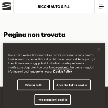
RICCHI AUTO S.R.L.
Azienda
Pagina non trovata
Modelli
La pagina richiesta non è stata trovata.
Offerte
Questo sito web utilizza sia cookies tecnici (necessari al suo corretto
Puoi continuare a esplorare il sito usando il menù di navigazione
funzionamento) che analitici e di profilazione propri e di terze parti (al
fine di inviare messaggi pubblicitari in linea con le preferenze
qui sopra.
Service
manifestate dagli utenti durante la navigazione). Per avere maggiori
informazioni puoi leggere la nostra
Cookie Policy
Business
Rifiuta tutti
Accetta tutti i cookie
SEAT Usato Certificato
Impostazioni cookie