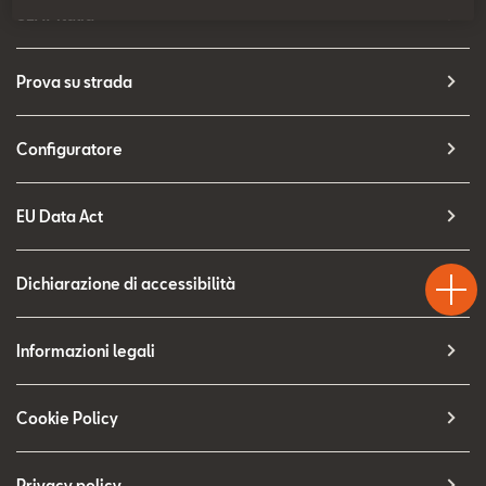
Contatti
SEAT Italia
Configuratore
Prova su strada
Configuratore
EU Data Act
Test
Chiama
Informaz
WhatsA
Drive
Dichiarazione di accessibilità
Informazioni legali
Cookie Policy
Privacy policy