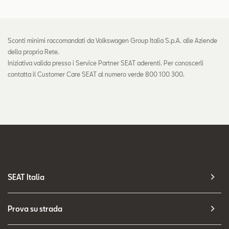
Sconti minimi raccomandati da Volkswagen Group Italia S.p.A. alle Aziende
della propria Rete.
Iniziativa valida presso i Service Partner SEAT aderenti. Per conoscerli
contatta il Customer Care SEAT al numero verde 800 100 300.
SEAT Italia
Prova su strada