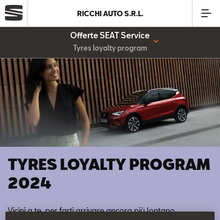
RICCHI AUTO S.R.L.
Offerte SEAT Service
Azienda
Tyres loyalty program
Modelli
Offerte
Service
TYRES LOYALTY PROGRAM
Business
2024
SEAT Usato Certificato
Vicini a te, per farti arrivare ancora più lontano.