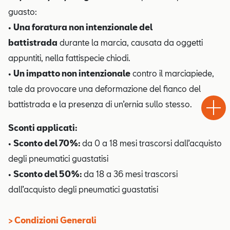
guasto:
•
Una foratura non intenzionale del
battistrada
durante la marcia, causata da oggetti
appuntiti, nella fattispecie chiodi.
•
Un impatto non intenzionale
contro il marciapiede,
Test
tale da provocare una deformazione del fianco del
Chiama
Informaz
WhatsA
Drive
battistrada e la presenza di un’ernia sullo stesso.
Sconti applicati:
•
Sconto del 70%:
da 0 a 18 mesi trascorsi dall’acquisto
degli pneumatici guastatisi
•
Sconto del 50%:
da 18 a 36 mesi trascorsi
dall’acquisto degli pneumatici guastatisi
> Condizioni Generali