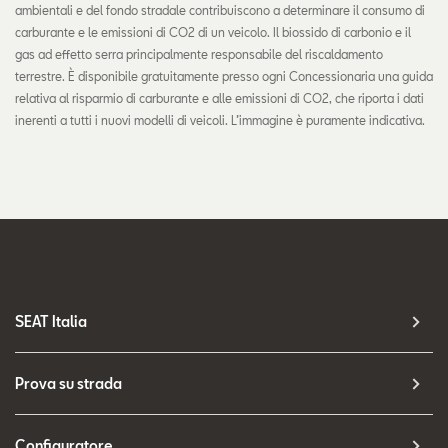
ambientali e del fondo stradale contribuiscono a determinare il consumo di
carburante e le emissioni di CO2 di un veicolo. Il biossido di carbonio e il
gas ad effetto serra principalmente responsabile del riscaldamento
terrestre. È disponibile gratuitamente presso ogni Concessionaria una guida
relativa al risparmio di carburante e alle emissioni di CO2, che riporta i dati
inerenti a tutti i nuovi modelli di veicoli. L’immagine è puramente indicativa.
SEAT Italia
Prova su strada
Configuratore