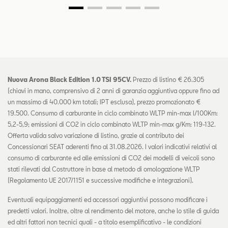
Nuova Arona Black Edition 1.0 TSI 95CV.
Prezzo di listino € 26.305
(chiavi in mano, comprensivo di 2 anni di garanzia aggiuntiva oppure fino ad
un massimo di 40.000 km totali; IPT esclusa), prezzo promozionato €
19.500. Consumo di carburante in ciclo combinato WLTP min-max l/100Km:
5,2-5,9; emissioni di CO2 in ciclo combinato WLTP min-max g/Km: 119-132.
Offerta valida salvo variazione di listino, grazie al contributo dei
Concessionari SEAT aderenti fino al 31.08.2026. I valori indicativi relativi al
consumo di carburante ed alle emissioni di CO2 dei modelli di veicoli sono
stati rilevati dal Costruttore in base al metodo di omologazione WLTP
(Regolamento UE 2017/1151 e successive modifiche e integrazioni).
Eventuali equipaggiamenti ed accessori aggiuntivi possono modificare i
predetti valori. Inoltre, oltre al rendimento del motore, anche lo stile di guida
ed altri fattori non tecnici quali - a titolo esemplificativo - le condizioni