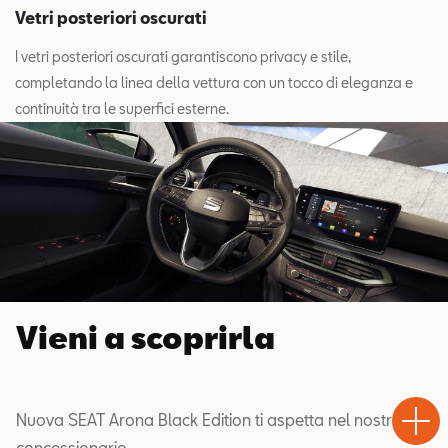
Vetri posteriori oscurati
I vetri posteriori oscurati garantiscono privacy e stile,
completando la linea della vettura con un tocco di eleganza e
continuità tra le superfici esterne.
Vieni a scoprirla
Test
Chiama
Informaz
WhatsA
Drive
Nuova SEAT Arona Black Edition ti aspetta nel nostro
concessionario.