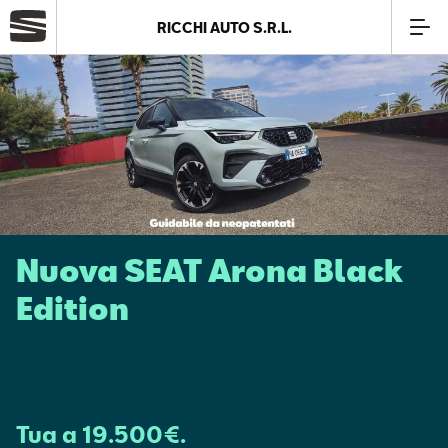
RICCHI AUTO S.R.L.
Azienda
Modelli
Offerte
Nuova SEAT Arona Black
Service
Edition
Business
SEAT Usato Certificato
Tua a 19.500€.