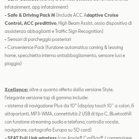
infotainment, app infotainment)
- Safe & Driving Pack M
(include ACC A
daptive Cruise
Control, ACC predittivo
, High Beam Assist, ossia dispositivo di
assistenza abbaglianti e Traffic Sign Recognition)
-
Sensori di parcheggio posteriori
-
Convenience Pack (funzione automatica coming & leaving
home, specchietto interno antiabbagliamento, sensore luci e
pioggia)
Xcellence:
oltre a quanto offerto dalla versione Style,
l’elegante versione top di gamma include:
-
sistema di navigazione Plus da 10” (display touch 10˝ a colori, 6
altoparlanti, MP3-WMA, connettività 2 USB di tipo C, BluetoothR
con funzione streaming audio e telefono, controllo vocale,
navigatore, cartografia Europa su SD card)
-
SEAT Full Link wireless
(con Apple® CarPlay® / connessione