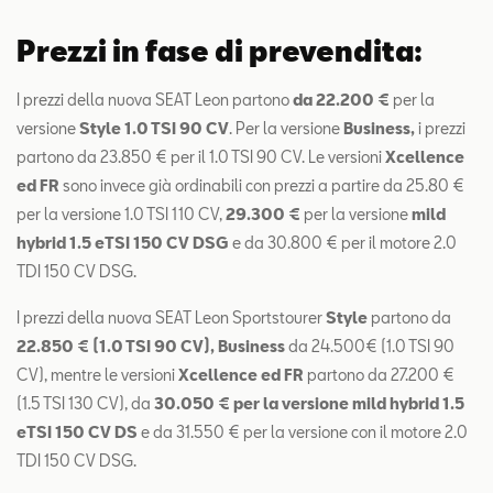
Prezzi in fase di prevendita:
I prezzi della nuova SEAT Leon partono
da 22.200 €
per la
versione
Style 1.0 TSI 90 CV
. Per la versione
Business,
i prezzi
partono da 23.850 € per il 1.0 TSI 90 CV. Le versioni
Xcellence
ed FR
sono invece già ordinabili con prezzi a partire da 25.80 €
per la versione 1.0 TSI 110 CV,
29.300 €
per la versione
mild
hybrid 1.5 eTSI 150 CV DSG
e da 30.800 € per il motore 2.0
TDI 150 CV DSG.
I prezzi della nuova SEAT Leon Sportstourer
Style
partono da
22.850 € (1.0 TSI 90 CV), Business
da 24.500€ (1.0 TSI 90
CV), mentre le versioni
Xcellence ed FR
partono da 27.200 €
(1.5 TSI 130 CV), da
30.050 € per la versione mild hybrid 1.5
eTSI 150 CV DS
e da 31.550 € per la versione con il motore 2.0
TDI 150 CV DSG.