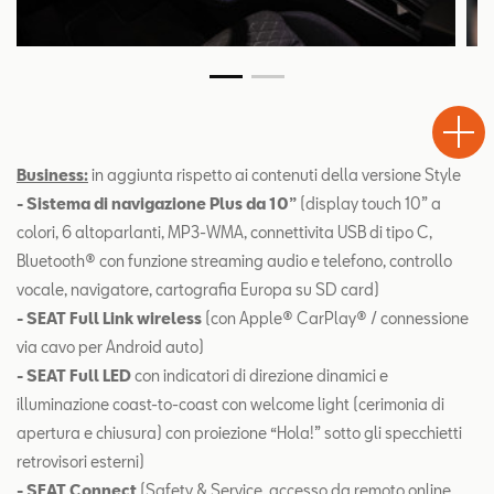
Test
Chiama
Informaz
WhatsA
Drive
Business:
in aggiunta rispetto ai contenuti della versione Style
- Sistema di navigazione Plus da 10”
(display touch 10” a
colori, 6 altoparlanti, MP3-WMA, connettivita USB di tipo C,
Bluetooth® con funzione streaming audio e telefono, controllo
vocale, navigatore, cartografia Europa su SD card)
- SEAT Full Link wireless
(con Apple® CarPlay® / connessione
via cavo per Android auto)
- SEAT Full LED
con indicatori di direzione dinamici e
illuminazione coast-to-coast con welcome light (cerimonia di
apertura e chiusura) con proiezione “Hola!” sotto gli specchietti
retrovisori esterni)
- SEAT Connect
(Safety & Service, accesso da remoto online,