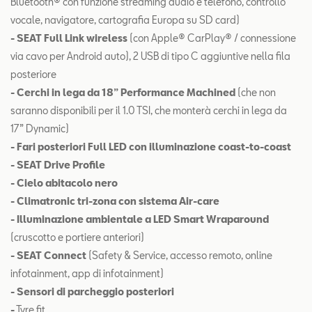
Bluetooth® con funzione streaming audio e telefono, controllo
vocale, navigatore, cartografia Europa su SD card)
- SEAT Full Link wireless
(con Apple® CarPlay® / connessione
via cavo per Android auto), 2 USB di tipo C aggiuntive nella fila
posteriore
- Cerchi in lega da 18” Performance Machined
(che non
saranno disponibili per il 1.0 TSI, che monterà cerchi in lega da
17” Dynamic)
- Fari posteriori Full LED con illuminazione coast-to-coast
- SEAT Drive Profile
- Cielo abitacolo nero
- Climatronic tri-zona con sistema Air-care
- Illuminazione ambientale a LED Smart Wraparound
(cruscotto e portiere anteriori)
- SEAT Connect
(Safety & Service, accesso remoto, online
infotainment, app di infotainment)
- Sensori di parcheggio posteriori
-
Tyre fit