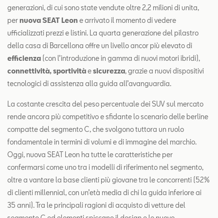
generazioni, di cui sono state vendute oltre 2,2 milioni di unita,
per
nuova SEAT Leon
e arrivato il momento di vedere
ufficializzati prezzi e listini. La quarta generazione del pilastro
della casa di Barcellona offre un livello ancor più elevato di
efficienza
(con l’introduzione in gamma di nuovi motori ibridi),
connettività, sportività
e
sicurezza
, grazie a nuovi dispositivi
tecnologici di assistenza alla guida all’avanguardia.
La costante crescita del peso percentuale dei SUV sul mercato
rende ancora più competitivo e sfidante lo scenario delle berline
compatte del segmento C, che svolgono tuttora un ruolo
fondamentale in termini di volumi e di immagine del marchio.
Oggi, nuova SEAT Leon ha tutte le caratteristiche per
confermarsi come uno tra i modelli di riferimento nel segmento,
oltre a vantare la base clienti più giovane tra le concorrenti (52%
di clienti millennial, con un’età media di chi la guida inferiore ai
35 anni). Tra le principali ragioni di acquisto di vetture del
segmento C ed elementi spiccano il design e le nuove