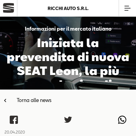
RICCHI AUTO S.R.L.
Azienda
Informazioni per il mercato italiano
Iniziata la
Modelli
prevendita di nuova
Offerte
SEAT Leon, la più
tecnologica di
Service
sempre
Torna alle news
Business
SEAT Usato Certificato
20.04.2020