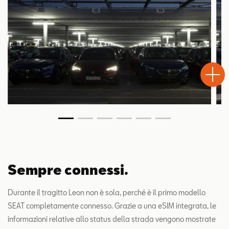
Test
Chiama
Informaz
WhatsA
Drive
Sempre connessi.
Durante il tragitto Leon non è sola, perché è il primo modello
SEAT completamente connesso. Grazie a una eSIM integrata, le
informazioni relative allo status della strada vengono mostrate