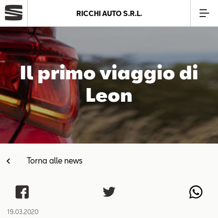
RICCHI AUTO S.R.L.
Azienda
Il primo viaggio di
Modelli
Leon
Offerte
Service
Torna alle news
Business
SEAT Usato Certificato
19.03.2020