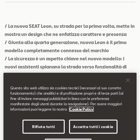
Contatti
Configuratore
/ La nuova SEAT Leon, su strada per la prima volta, mette in
mostra un design che ne enfatizza carattere e presenza
/ Giunta alla quarta generazione, nuova Leon è il primo
modello completamente connesso del marchio
/ La sicurezza è un aspetto chiave nel nuovo modello: i
nuovi assistenti spianano la strada verso funzionalità di
guida autonoma
Verona.
Sei del mattino, il sole non è ancora sorto. Un
Questo sito web utilizza sia cookies tecnici (necessari al suo corretto
funzionamento) che analitici e di profilazione propri e di terze parti (al
inconfondibile set di luci illumina uno dei depositi di SEAT, a
fine di inviare messaggi pubblicitari in linea con le preferenze
Martorell. La nuova Leon si muove. Ecco com’è stato il suo primo
manifestate dagli utenti durante la navigazione). Per avere maggiori
informazioni puoi leggere la nostra
Cookie Policy
viaggio.
Rifiuta tutti
Accetta tutti i cookie