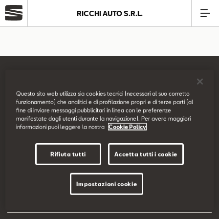
RICCHI AUTO S.R.L.
Azienda
Modelli
Questo sito web utilizza sia cookies tecnici (necessari al suo corretto
Offerte
funzionamento) che analitici e di profilazione propri e di terze parti (al
SEAT Italia
fine di inviare messaggi pubblicitari in linea con le preferenze
manifestate dagli utenti durante la navigazione). Per avere maggiori
informazioni puoi leggere la nostra
Cookie Policy
Service
Prova su strada
Rifiuta tutti
Accetta tutti i cookie
Business
Configuratore
Impostazioni cookie
SEAT Usato Certificato
EU Data Act