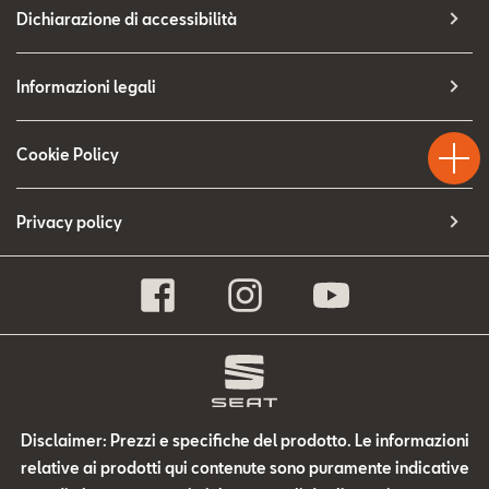
Contatti
Dichiarazione di accessibilità
Configuratore
Informazioni legali
Test
Chiama
Informaz
WhatsA
Drive
Cookie Policy
Privacy policy
Disclaimer: Prezzi e specifiche del prodotto. Le informazioni
relative ai prodotti qui contenute sono puramente indicative