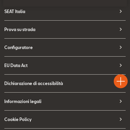
Contatti
SEAT Italia
Configuratore
Prova su strada
Configuratore
EU Data Act
Test
Chiama
Informaz
WhatsA
Drive
Dichiarazione di accessibilità
Informazioni legali
Cookie Policy