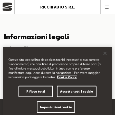
RICCHI AUTO S.R.L.
Azienda
Informazioni legali
Modelli
Via Longoni,124
Offerte
20825 Barlassina (MB)
Questo sito web utilizza sia cookies tecnici (necessari al suo corretto
funzionamento) che analitici e di profilazione propri e di terze parti (al
P.I. 05062010961
fine di inviare messaggi pubblicitari in linea con le preferenze
Service
manifestate dagli utenti durante la navigazione). Per avere maggiori
Capitale sociale € 100.000,00
informazioni puoi leggere la nostra
Cookie Policy
Business
Rifiuta tutti
Accetta tutti i cookie
SEAT Usato Certificato
Impostazioni cookie